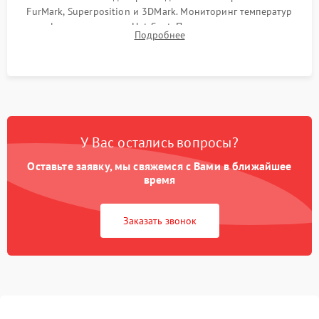
FurMark, Superposition и 3DMark. Мониторинг температур
графического чипа и Hot Spot. Проверка на отсутствие
Подробнее
артефактов изображения, вылетов драйвера и зависаний.
У Вас остались вопросы?
Оставьте заявку, мы свяжемся с Вами в ближайшее
время
Заказать звонок