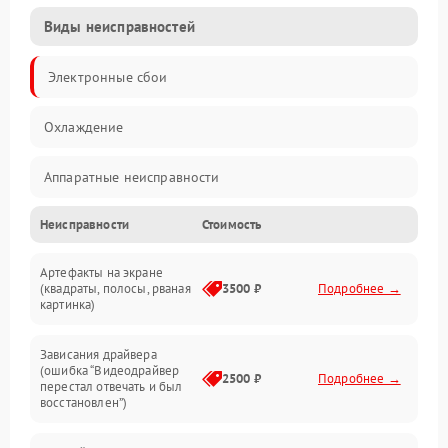
Виды неисправностей
Электронные сбои
Охлаждение
Аппаратные неисправности
Неисправности
Стоимость
Перегрев и термопроблемы
Артефакты на экране
Видео
(квадраты, полосы, рваная
3500 ₽
Подробнее →
картинка)
Программные ошибки
Зависания драйвера
(ошибка “Видеодрайвер
Интерфейсные и коммуникационные проблемы
2500 ₽
Подробнее →
перестал отвечать и был
восстановлен”)
Питание