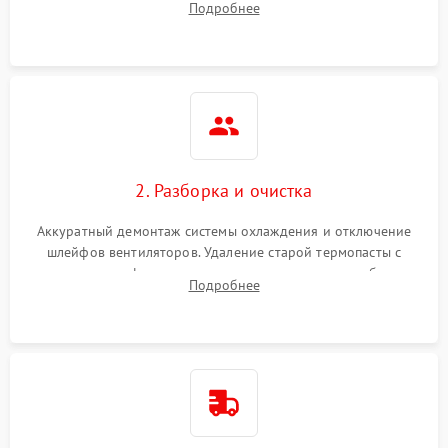
Подробнее
короткое замыкание основных дросселей питания GPU и
Режим работы
памяти.
ПО/Микропрограмма
2. Разборка и очистка
Аккуратный демонтаж системы охлаждения и отключение
шлейфов вентиляторов. Удаление старой термопасты с
кристалла графического чипа и термопрокладок с банок
Подробнее
памяти и зоны VRM. Очистка платы от пыли и окислов.