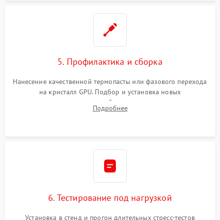
5. Профилактика и сборка
Нанесение качественной термопасты или фазового перехода
на кристалл GPU. Подбор и установка новых
термопрокладок правильной толщины на память и цепи
Подробнее
питания. Монтаж радиатора и бэкплейта, подключение и
проверка кулеров.
6. Тестирование под нагрузкой
Установка в стенд и прогон длительных стресс-тестов