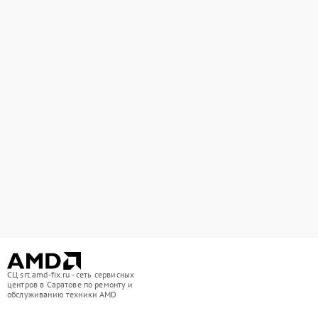
СЦ srt.amd-fix.ru - сеть сервисных
центров в Саратове по ремонту и
обслуживанию техники AMD