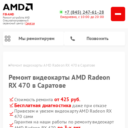
+7 (845) 247-61-28
FIX-AMD
Ежедневно, с 10:00 до 20:00
Ремонт устройств AMD
Специализированный
cервисный центр г.
Саратов
Мы ремонтируем
Позвонить
атове
Ремонт видеокарты AMD Radeon RX 470 в Саратове
Ремонт видеокарты AMD Radeon
RX 470 в Саратове
от 425 руб.
Стоимость ремонта
Бесплатная диагностика
даже при отказе
Привезем и увезем видеокарту AMD Radeon RX
470 сами
Гарантия на наши работы по ремонту видеокарт
до 3-х лет
AMD Radeon RX 470