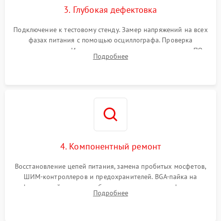
3. Глубокая дефектовка
Подключение к тестовому стенду. Замер напряжений на всех
фазах питания с помощью осциллографа. Проверка
инициализации. Использование специализированного ПО
Подробнее
MATS
4. Компонентный ремонт
Восстановление цепей питания, замена пробитых мосфетов,
ШИМ-контроллеров и предохранителей. BGA-пайка на
инфракрасной станции реболлинг или замена графического
Подробнее
чипа и дефектной памяти GDDR. Прошивка BIOS
программатором.