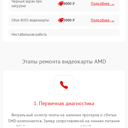
Черный экран при
4000 ₽
Подробнее →
нагрузке
Электропитание
Сбои BIOS видеокарты
3000 ₽
Подробнее →
ПО
Нестабильная работа
Электронные компоненты
после обновления
2000 ₽
Подробнее →
драйверов
Интерфейсы
Этапы ремонта видеокарты AMD
Общие поломки
Система охлаждения
Экран (дисплей)
1. Первичная диагностика
Программные сбои
Визуальный осмотр платы на наличие прогаров и сбитых
SMD-компонентов. Замер сопротивлений на линиях питания
Механические повреждения
PCI-E и дополнительных разъемах 12V. Проверка на