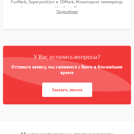
FurMark, Superposition и 3DMark. Мониторинг температур
графического чипа и Hot Spot. Проверка на отсутствие
Подробнее
артефактов изображения, вылетов драйвера и зависаний.
У Вас остались вопросы?
Оставьте заявку, мы свяжемся с Вами в ближайшее
время
Заказать звонок