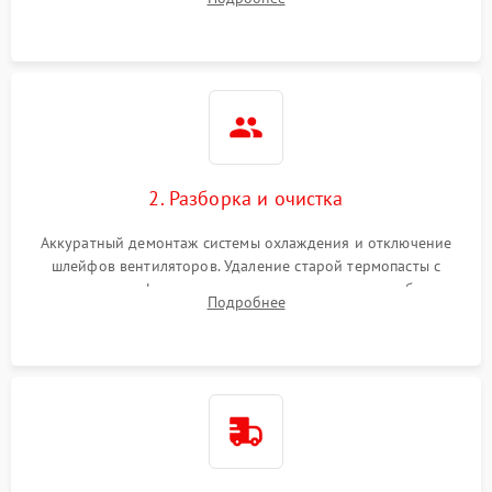
короткое замыкание основных дросселей питания GPU и
Режим работы
памяти.
ПО/Микропрограмма
2. Разборка и очистка
Аккуратный демонтаж системы охлаждения и отключение
шлейфов вентиляторов. Удаление старой термопасты с
кристалла графического чипа и термопрокладок с банок
Подробнее
памяти и зоны VRM. Очистка платы от пыли и окислов.