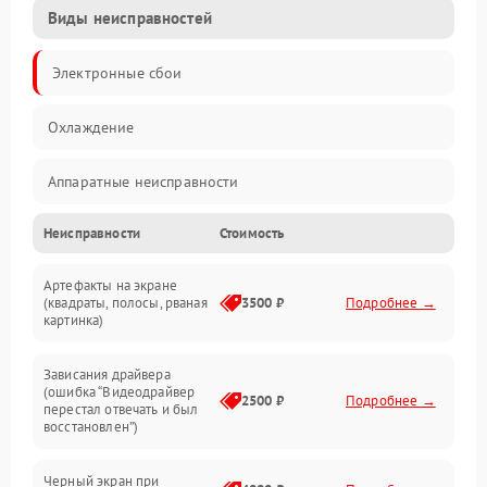
Виды неисправностей
Электронные сбои
Охлаждение
Аппаратные неисправности
Неисправности
Стоимость
Перегрев и термопроблемы
Артефакты на экране
Видео
(квадраты, полосы, рваная
3500 ₽
Подробнее →
картинка)
Программные ошибки
Зависания драйвера
(ошибка “Видеодрайвер
Интерфейсные и коммуникационные проблемы
2500 ₽
Подробнее →
перестал отвечать и был
восстановлен”)
Питание
Черный экран при