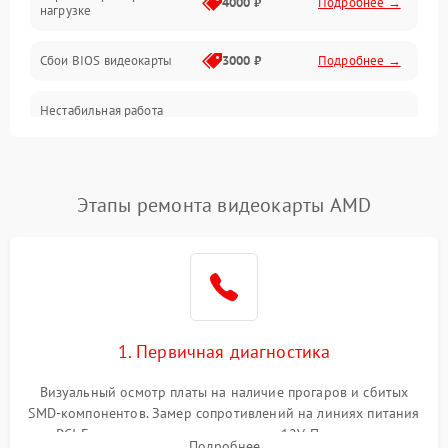
4000 ₽
Подробнее →
нагрузке
Электропитание
Сбои BIOS видеокарты
3000 ₽
Подробнее →
ПО
Нестабильная работа
Электронные компоненты
после обновления
2000 ₽
Подробнее →
драйверов
Интерфейсы
Этапы ремонта видеокарты AMD
Общие поломки
Система охлаждения
Экран (дисплей)
1. Первичная диагностика
Программные сбои
Визуальный осмотр платы на наличие прогаров и сбитых
SMD-компонентов. Замер сопротивлений на линиях питания
Механические повреждения
PCI-E и дополнительных разъемах 12V. Проверка на
Подробнее