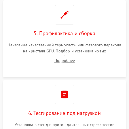
5. Профилактика и сборка
Нанесение качественной термопасты или фазового перехода
на кристалл GPU. Подбор и установка новых
термопрокладок правильной толщины на память и цепи
Подробнее
питания. Монтаж радиатора и бэкплейта, подключение и
проверка кулеров.
6. Тестирование под нагрузкой
Установка в стенд и прогон длительных стресс-тестов