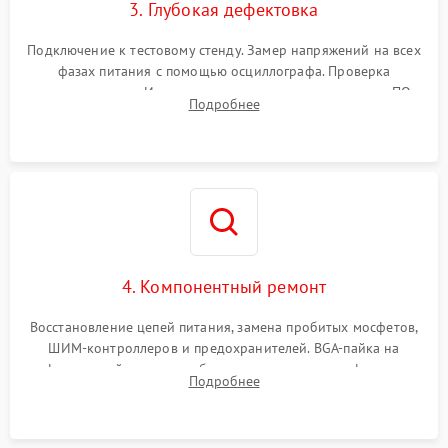
3. Глубокая дефектовка
Подключение к тестовому стенду. Замер напряжений на всех
фазах питания с помощью осциллографа. Проверка
инициализации. Использование специализированного ПО
Подробнее
MATS
4. Компонентный ремонт
Восстановление цепей питания, замена пробитых мосфетов,
ШИМ-контроллеров и предохранителей. BGA-пайка на
инфракрасной станции реболлинг или замена графического
Подробнее
чипа и дефектной памяти GDDR. Прошивка BIOS
программатором.