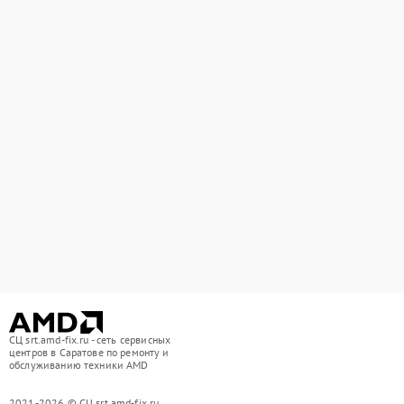
СЦ srt.amd-fix.ru - сеть сервисных
центров в Саратове по ремонту и
обслуживанию техники AMD
2021-2026 © СЦ srt.amd-fix.ru