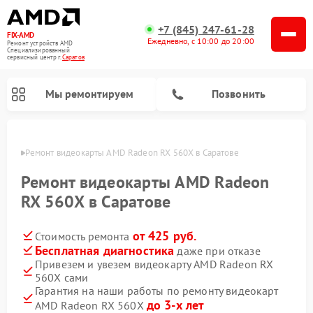
+7 (845) 247-61-28
FIX-AMD
Ежедневно, с 10:00 до 20:00
Ремонт устройств AMD
Специализированный
cервисный центр г.
Саратов
Мы ремонтируем
Позвонить
атове
Ремонт видеокарты AMD Radeon RX 560X в Саратове
Ремонт видеокарты AMD Radeon
RX 560X в Саратове
от 425 руб.
Стоимость ремонта
Бесплатная диагностика
даже при отказе
Привезем и увезем видеокарту AMD Radeon RX
560X сами
Гарантия на наши работы по ремонту видеокарт
до 3-х лет
AMD Radeon RX 560X