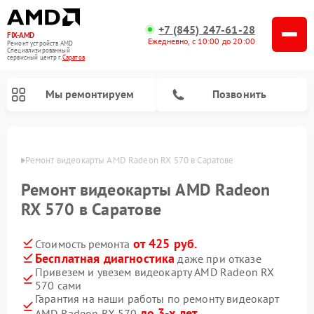
+7 (845) 247-61-28
FIX-AMD
Ежедневно, с 10:00 до 20:00
Ремонт устройств AMD
Специализированный
cервисный центр г.
Саратов
Мы ремонтируем
Позвонить
атове
Ремонт видеокарты AMD Radeon RX 570 в Саратове
Ремонт видеокарты AMD Radeon
RX 570 в Саратове
от 425 руб.
Стоимость ремонта
Бесплатная диагностика
даже при отказе
Привезем и увезем видеокарту AMD Radeon RX
570 сами
Гарантия на наши работы по ремонту видеокарт
до 3-х лет
AMD Radeon RX 570