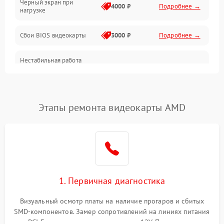
Черный экран при
4000 ₽
Подробнее →
нагрузке
Электропитание
Сбои BIOS видеокарты
3000 ₽
Подробнее →
ПО
Нестабильная работа
Электронные компоненты
после обновления
2000 ₽
Подробнее →
драйверов
Интерфейсы
Этапы ремонта видеокарты AMD
Общие поломки
Система охлаждения
Экран (дисплей)
1. Первичная диагностика
Программные сбои
Визуальный осмотр платы на наличие прогаров и сбитых
SMD-компонентов. Замер сопротивлений на линиях питания
Механические повреждения
PCI-E и дополнительных разъемах 12V. Проверка на