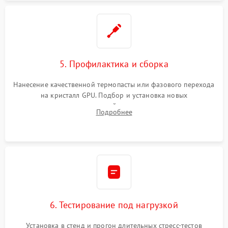
5. Профилактика и сборка
Нанесение качественной термопасты или фазового перехода
на кристалл GPU. Подбор и установка новых
термопрокладок правильной толщины на память и цепи
Подробнее
питания. Монтаж радиатора и бэкплейта, подключение и
проверка кулеров.
6. Тестирование под нагрузкой
Установка в стенд и прогон длительных стресс-тестов