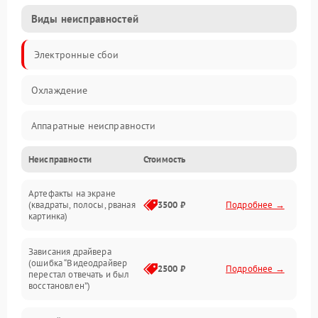
Виды неисправностей
Электронные сбои
Охлаждение
Аппаратные неисправности
Неисправности
Стоимость
Перегрев и термопроблемы
Артефакты на экране
Видео
(квадраты, полосы, рваная
3500 ₽
Подробнее →
картинка)
Программные ошибки
Зависания драйвера
(ошибка “Видеодрайвер
Интерфейсные и коммуникационные проблемы
2500 ₽
Подробнее →
перестал отвечать и был
восстановлен”)
Питание