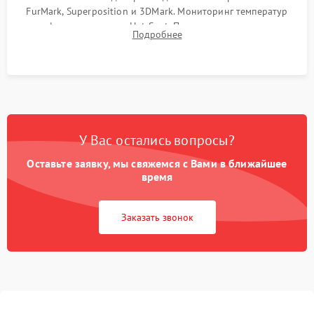
FurMark, Superposition и 3DMark. Мониторинг температур
графического чипа и Hot Spot. Проверка на отсутствие
Подробнее
артефактов изображения, вылетов драйвера и зависаний.
У Вас остались вопросы?
Оставьте заявку, мы свяжемся с Вами в ближайшее
время
Заказать звонок