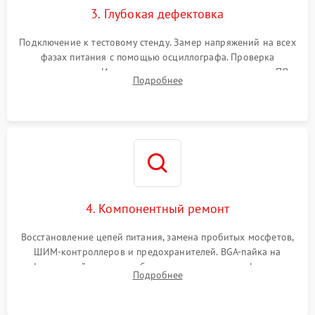
3. Глубокая дефектовка
Подключение к тестовому стенду. Замер напряжений на всех
фазах питания с помощью осциллографа. Проверка
инициализации. Использование специализированного ПО
Подробнее
MATS
4. Компонентный ремонт
Восстановление цепей питания, замена пробитых мосфетов,
ШИМ-контроллеров и предохранителей. BGA-пайка на
инфракрасной станции реболлинг или замена графического
Подробнее
чипа и дефектной памяти GDDR. Прошивка BIOS
программатором.