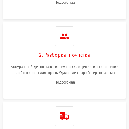
Подробнее
короткое замыкание основных дросселей питания GPU и
Режим работы
памяти.
ПО/Микропрограмма
2. Разборка и очистка
Аккуратный демонтаж системы охлаждения и отключение
шлейфов вентиляторов. Удаление старой термопасты с
кристалла графического чипа и термопрокладок с банок
Подробнее
памяти и зоны VRM. Очистка платы от пыли и окислов.