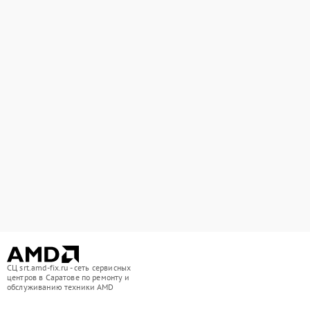
СЦ srt.amd-fix.ru - сеть сервисных
центров в Саратове по ремонту и
обслуживанию техники AMD