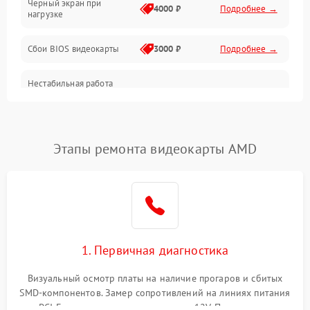
Черный экран при
4000 ₽
Подробнее →
нагрузке
Электропитание
Сбои BIOS видеокарты
3000 ₽
Подробнее →
ПО
Нестабильная работа
Электронные компоненты
после обновления
2000 ₽
Подробнее →
драйверов
Интерфейсы
Этапы ремонта видеокарты AMD
Общие поломки
Система охлаждения
Экран (дисплей)
1. Первичная диагностика
Программные сбои
Визуальный осмотр платы на наличие прогаров и сбитых
SMD-компонентов. Замер сопротивлений на линиях питания
Механические повреждения
PCI-E и дополнительных разъемах 12V. Проверка на