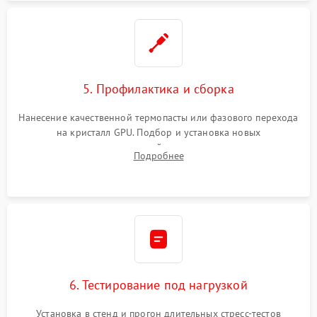
5. Профилактика и сборка
Нанесение качественной термопасты или фазового перехода
на кристалл GPU. Подбор и установка новых
термопрокладок правильной толщины на память и цепи
Подробнее
питания. Монтаж радиатора и бэкплейта, подключение и
проверка кулеров.
6. Тестирование под нагрузкой
Установка в стенд и прогон длительных стресс-тестов