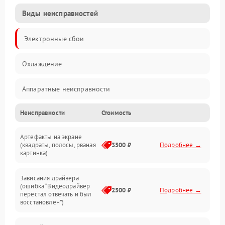
Виды неисправностей
Электронные сбои
Охлаждение
Аппаратные неисправности
Неисправности
Стоимость
Перегрев и термопроблемы
Артефакты на экране
Видео
(квадраты, полосы, рваная
3500 ₽
Подробнее →
картинка)
Программные ошибки
Зависания драйвера
(ошибка “Видеодрайвер
Интерфейсные и коммуникационные проблемы
2500 ₽
Подробнее →
перестал отвечать и был
восстановлен”)
Питание