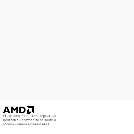
СЦ srt.amd-fix.ru - сеть сервисных
центров в Саратове по ремонту и
обслуживанию техники AMD