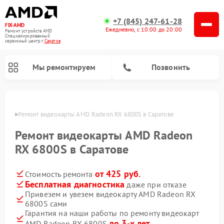
+7 (845) 247-61-28
FIX-AMD
Ежедневно, с 10:00 до 20:00
Ремонт устройств AMD
Специализированный
cервисный центр г.
Саратов
Мы ремонтируем
Позвонить
атове
Ремонт видеокарты AMD Radeon RX 6800S в Саратове
Ремонт видеокарты AMD Radeon
RX 6800S в Саратове
от 425 руб.
Стоимость ремонта
Бесплатная диагностика
даже при отказе
Привезем и увезем видеокарту AMD Radeon RX
6800S сами
Гарантия на наши работы по ремонту видеокарт
до 3-х лет
AMD Radeon RX 6800S