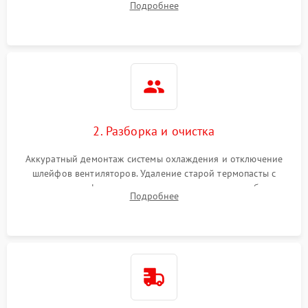
Подробнее
короткое замыкание основных дросселей питания GPU и
Режим работы
памяти.
ПО/Микропрограмма
2. Разборка и очистка
Аккуратный демонтаж системы охлаждения и отключение
шлейфов вентиляторов. Удаление старой термопасты с
кристалла графического чипа и термопрокладок с банок
Подробнее
памяти и зоны VRM. Очистка платы от пыли и окислов.