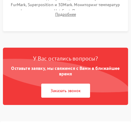
FurMark, Superposition и 3DMark. Мониторинг температур
графического чипа и Hot Spot. Проверка на отсутствие
Подробнее
артефактов изображения, вылетов драйвера и зависаний.
У Вас остались вопросы?
Оставьте заявку, мы свяжемся с Вами в ближайшее
время
Заказать звонок