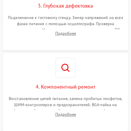
3. Глубокая дефектовка
Подключение к тестовому стенду. Замер напряжений на всех
фазах питания с помощью осциллографа. Проверка
инициализации. Использование специализированного ПО
Подробнее
MATS
4. Компонентный ремонт
Восстановление цепей питания, замена пробитых мосфетов,
ШИМ-контроллеров и предохранителей. BGA-пайка на
инфракрасной станции реболлинг или замена графического
Подробнее
чипа и дефектной памяти GDDR. Прошивка BIOS
программатором.