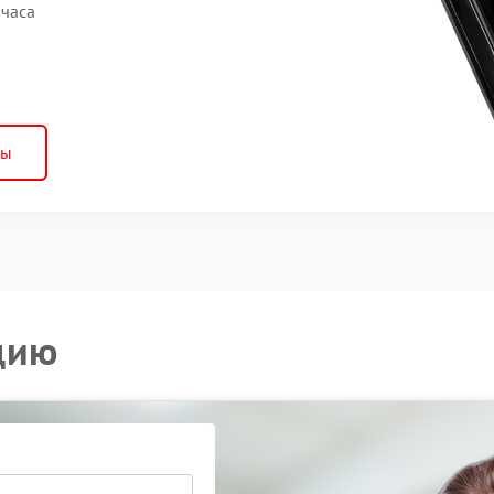
 часа
ны
цию