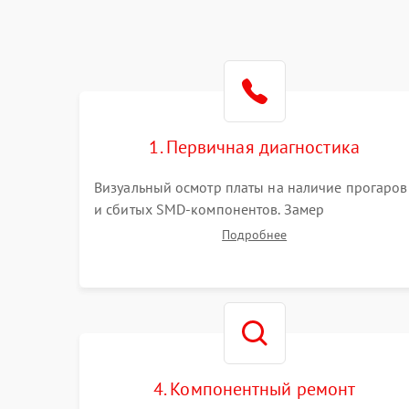
1. Первичная диагностика
Визуальный осмотр платы на наличие прогаров
и сбитых SMD-компонентов. Замер
сопротивлений на линиях питания PCI-E и
Подробнее
дополнительных разъемах 12V. Проверка на
короткое замыкание основных дросселей
питания GPU и памяти.
4. Компонентный ремонт