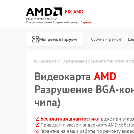
FIX-AMD
Ремонт устройств AMD
Специализированный cервисный центр г.
Саратов
Мы ремонтируем
Срочный ремонт
Це
арт AMD в Саратове
Видеокарта AMD разрушение bga‑контактов (отвал чипа
Видеокарта
AMD
Разрушение BGA‑кон
чипа)
Бесплатная диагностика
даже при отказ
Привезем и увезем видеокарту AMD собств
Гарантия на наши работы по ремонту вид