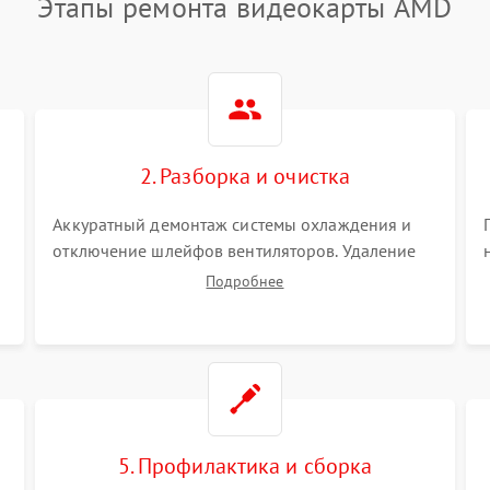
Этапы ремонта видеокарты AMD
2. Разборка и очистка
Аккуратный демонтаж системы охлаждения и
отключение шлейфов вентиляторов. Удаление
старой термопасты с кристалла графического
Подробнее
чипа и термопрокладок с банок памяти и зоны
VRM. Очистка платы от пыли и окислов.
5. Профилактика и сборка