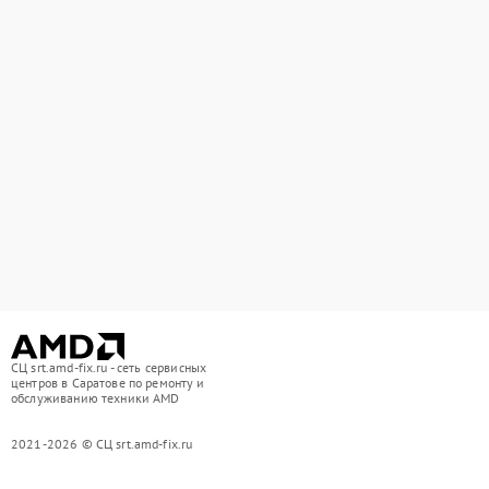
СЦ srt.amd-fix.ru - сеть сервисных
центров в Саратове по ремонту и
обслуживанию техники AMD
2021-2026 © СЦ srt.amd-fix.ru