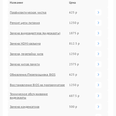
Название
Цена
Профилактическая чистка
625 р
Ремонт цепи питания
1250 р
Замена видеоадаптера (видеокарты)
1875 р
Замена HDMI-разъема
812.5 р
Замена, перепайка чипа
1250 р
Замена чипов памяти
2375 р
Обновление/Перепрошивка BIOS
625 р
Восстановление BIOS на программаторе
1250 р
Техническое обслуживание
687.5 р
видеокарты
Замена конденсатора
500 р